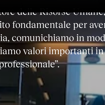
ttore delle Risorse Umane
uisito fondamentale per a
ucia, comunichiamo in mod
tiamo valori importanti in
 professionale”.