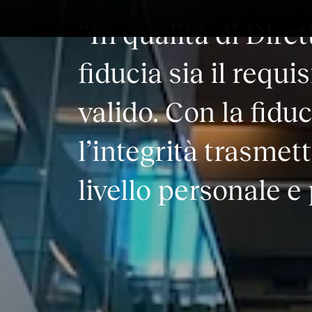
“In qualità di Dire
fiducia sia il req
valido. Con la fid
l’integrità trasmet
livello personale e