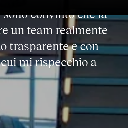
, sono convinto che la
vere un team realmente
o trasparente e con
 cui mi rispecchio a