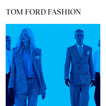
TOM FORD FASHION
Overview
Accademia dei Maestri
ZEGNA
Corporate Governance
Thom Browne
Commitments
TOM FORD FASHION
Sustainability Documents
ZEGNA
Our
Filiera
Oasi Zegna
Thom Browne
TOM FORD FASHION