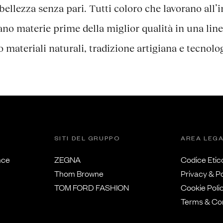
 bellezza senza pari. Tutti coloro che lavorano all’
no materie prime della miglior qualità in una linea
 materiali naturali, tradizione artigiana e tecnolo
SITI DEL GRUPPO
AREA LEG
nce
ZEGNA
Codice Etic
Thom Browne
Privacy & Po
TOM FORD FASHION
Cookie Poli
Terms & Con