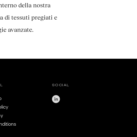
interno della nostra
 di tessuti pregiati e
gie avanzate.
AL
SOCIAL
o
licy
cy
ditions