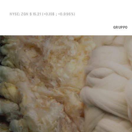
NYSE: ZGN $ 15.21 (+0.15$ ; +0.996%)
GRUPPO
ZEGNA
ZEGNA
Thom Br
Thom Br
Overview
Commitments