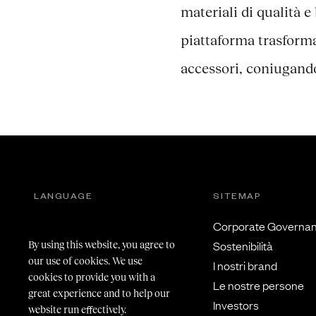
materiali di qualità e
piattaforma trasforma
accessori, coniugando
LANGUAGE
SITEMAP
Italiano
Corporate Governa
Inglese
Sostenibilità
By using this website, you agree to
our use of cookies. We use
I nostri brand
cookies to provide you with a
Le nostre persone
great experience and to help our
Investors
website run effectively.