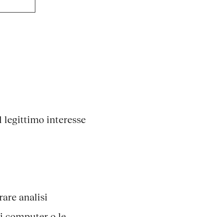
l legittimo interesse
are analisi
 i computer o le