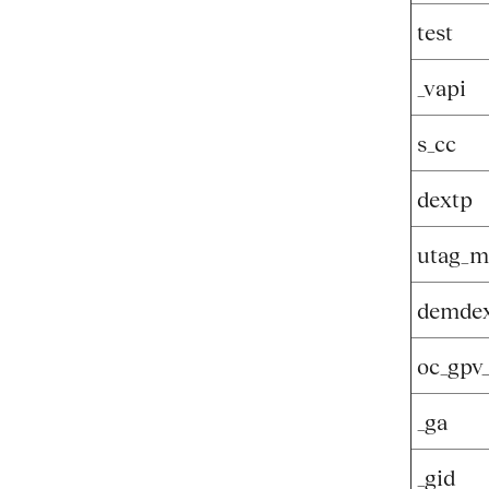
test
_vapi
s_cc
dextp
utag_m
demde
oc_gpv
_ga
_gid