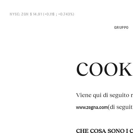
NYSE: ZGN $ 14.91 (+0.11$ ; +0.743%)
GRUPPO
COOK
ZEGNA
ZEGNA
Thom Br
Thom Br
Overview
Commitments
Viene qui di seguito r
www.zegna.com
(di seguit
CHE COSA SONO I 