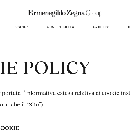
BRANDS
SOSTENIBILITÀ
CAREERS
IE POLICY
owne
owne
TOM FORD FASHION
TOM FORD FASHION
Accademia dei Maestri
Sustainability Documents
iportata l’informativa estesa relativa ai cookie insta
o anche il “Sito”).
COOKIE