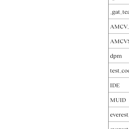
_gat_te
AMCV
AMCV
dpm
test_co
IDE
MUID
everest