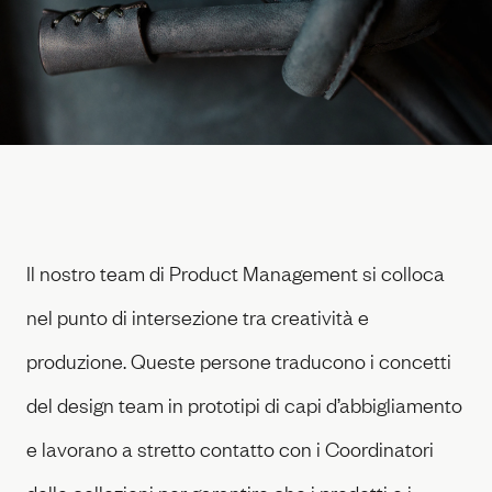
Sustainability Documents
ZEGNA
Our
Filiera
Oasi Zegna
Thom Browne
TOM FORD FASHION
Filiera
Careers
Il nostro team di Product Management si colloca
nel punto di intersezione tra creatività e
produzione. Queste persone traducono i concetti
del design team in prototipi di capi d’abbigliamento
e lavorano a stretto contatto con i Coordinatori