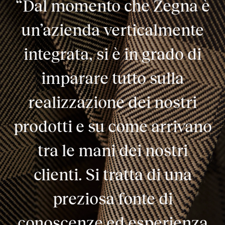
“Dal momento che Zegna è
un’azienda verticalmente
integrata, si è in grado di
imparare tutto sulla
realizzazione dei nostri
prodotti e su come arrivano
tra le mani dei nostri
clienti. Si tratta di una
preziosa fonte di
conoscenze ed esperienza